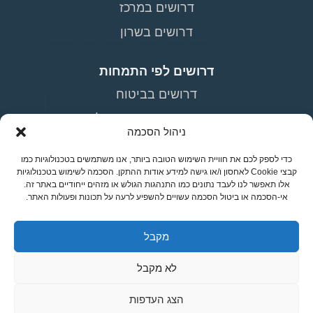
דרושים במרכז
דרושים בשרון
דרושים לפי התמחות
דרושים בביטוח
דרושים בתעשייה וניהול
ניהול הסכמה
דרושים רואי חשבון
כדי לספק לכם את חוויית השימוש הטובה ביותר, אנו משתמשים בטכנולוגיות כמו
דרושים אנשי מכירות
קבצי Cookie לאחסון ו/או גישה למידע אודות ההתקן. הסכמה לשימוש בטכנולוגיות
אלו תאפשר לנו לעבד נתונים כמו התנהגות הגולש או מזהים ייחודיים באתר זה.
דרושים במשאבי אנוש
אי-הסכמה או ביטול הסכמה עשויים להשפיע לרעה על תכונות ופעולות האתר.
מקבל
מפת אתר
צור קשר
מדיניות פרטיות
הצהרת נגישות
תנאי
שימוש
לא מקבל
הנהלה:
03-5190700
הצג העדפות
חבר הון אנושי:
1700-702-100