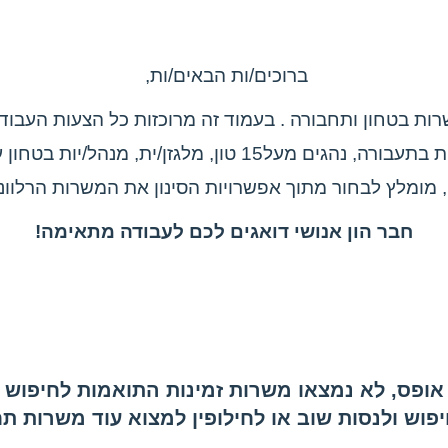
חדרה
חולון-בת-ים
חיפה והצפון
ברוכים/ות הבאים/ות,
יבנה-אשדוד
ות בטחון ותחבורה . בעמוד זה מרוכזות כל הצעות העבו
ירושלים
כוכב יאיר
ובהן קצין/ת בטיחות בתעבורה, נהגים מעל15 טון, מלגזן/ית,
כרמי יוסף
מומלץ לבחור מתוך אפשרויות הסינון את המשרות הרלוונט
לוד-רמלה
מודיעין
חבר הון אנושי דואגים לכם לעבודה מתאימה
!
נ"צ-רחובות
נתניה
עתלית
פ"ת-ראש העין
צור יגאל
קרית גת
אופס, לא נמצאו משרות זמינות התואמות לחיפוש
קרית עקרון
פוש ולנסות שוב או לחילופין למצוא עוד משרות 
ראשל"צ