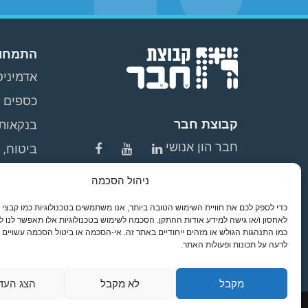
התמחוי
אדמיניס
כספים 
קבוצת חבר
בנקאות
חבר הון אנושי
ביטוח, 
חבר תרגומים
שירות ו
ניהול הסכמה
משאבי א
הדרכה
לאחסון ו/או גישה למידע אודות ההתקן. הסכמה לשימוש בטכנולוגיות אלו תאפשר לנו ל
כמו התנהגות הגולש או מזהים ייחודיים באתר זה. אי-הסכמה או ביטול הסכמה עשויים
תפעול ר
לרעה על תכונות ופעולות האתר.
השמת ב
מקבל
לא מקבל
הצג העד