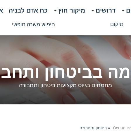
דרושים
מיקור חוץ
כח אדם לבניה
א
מיקום
אונו-יהוד-אור יהודה
אילת
אלעד
אריאל
ה בביטחון ותחבו
אשדוד
אשקלון
באר שבע
מתמחים בגיוס מקצועות ביטחון ותחבורה
גבעת שמואל
גבעתיים-ר"ג-ב"ב
גדרה
דימונה
הוד השרון
ויות שלנו
» ביטחון ותחבורה
הרצליה/רמה"ש