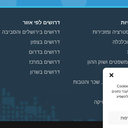
ות
דרושים לפי אזור
טרציה ומזכירות
דרושים בירושלים והסביבה
וכלכלה
דרושים בצפון
דרושים בדרום
משפטים ושוק ההון
דרושים במרכז
מכירה
דרושים בשרון
נוש – גיוס, שכר והטבות
כדי לספק לכם את חוויית השימוש הטובה ביותר, אנו משתמשים בטכנולוגיות כמו קבצי Cookie
עבד נתונים
 להשפיע
כש ולוגיסטיקה
כירים/ות
פות