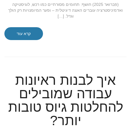
(פברואר 2025) חושף: תחומים מסורתיים כמו רכש, לוגיסטיקה
ואדמיניסטרציה עוברים האצה דיגיטלית – ופער המיומנויות רק הולך
וגדל. […]
קרא עוד
איך לבנות ראיונות
עבודה שמובילים
להחלטות גיוס טובות
יותר?