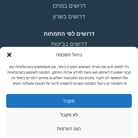
דרושים במרכז
דרושים בשרון
דרושים לפי התמחות
דרושים בביטוח
דרושים בתעשייה וניהול
ניהול הסכמה
דרושים רואי חשבון
כדי לספק לכם את חוויית השימוש הטובה ביותר, אנו משתמשים בטכנולוגיות כמו
קבצי Cookie לאחסון ו/או גישה למידע אודות ההתקן. הסכמה לשימוש בטכנולוגיות
דרושים אנשי מכירות
אלו תאפשר לנו לעבד נתונים כמו התנהגות הגולש או מזהים ייחודיים באתר זה.
אי-הסכמה או ביטול הסכמה עשויים להשפיע לרעה על תכונות ופעולות האתר.
דרושים במשאבי אנוש
מקבל
מפת אתר
צור קשר
מדיניות פרטיות
הצהרת נגישות
תנאי
לא מקבל
שימוש
הנהלה:
חבר הון אנושי:
הצג העדפות
1700-702-100
03-5190700