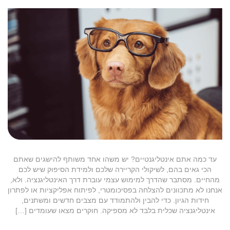
עד כמה אתם אינטליגנטיים? יש משהו אחד משותף להישגים שאתם
הכי גאים בהם, לשיקולי הקריירה שלכם ולמידת הסיפוק שיש לכם
מהחיים. מסתבר שהדרך למימוש עצמי עוברת דרך האינטליגנציה. ולא,
אנחנו לא מתכוונים להצלחה בפסיכומטרי, לפיתוח אפליקציות או לפתרון
חידות הגיון. כדי להבין ולהתמודד עם מצבים חדשים ומשתנים,
אינטליגנציה שכלית בלבד לא מספיקה. חוקרים מצאו שעומדים […]