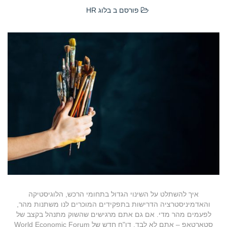
פורסם ב
בלוג HR
איך להשתלט על השינוי הגדול בתחומי הרכש, הלוגיסטיקה
והאדמיניסטרציה הדרישות בתפקידים המוכרים לנו משתנות מהר,
לפעמים מהר מדי. אם גם אתם מרגישים שהשוק מתנהל בקצב של
סטארטאפ – אתם לא לבד. דו"ח חדש של World Economic Forum