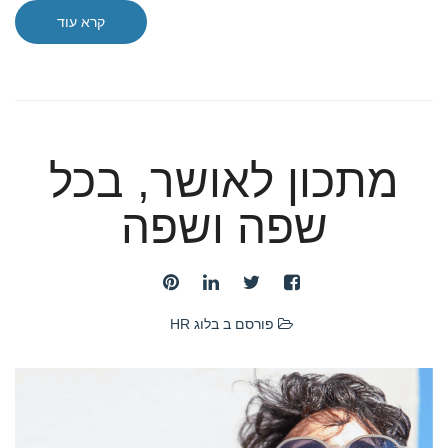
קרא עוד
מתכון לאושר, בכל
שפה ושפה
פורסם ב
בלוג HR